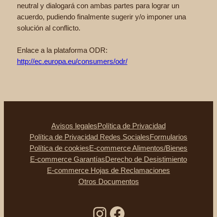
neutral y dialogará con ambas partes para lograr un
acuerdo, pudiendo finalmente sugerir y/o imponer una
solución al conflicto.
Enlace a la plataforma ODR:
http://ec.europa.eu/consumers/odr/
Avisos legales
Política de Privacidad
Política de Privacidad Redes Sociales
Formularios
Política de cookies
E-commerce Alimentos/Bienes
E-commerce Garantías
Derecho de Desistimiento
E-commerce Hojas de Reclamaciones
Otros Documentos
Instagram
Facebook